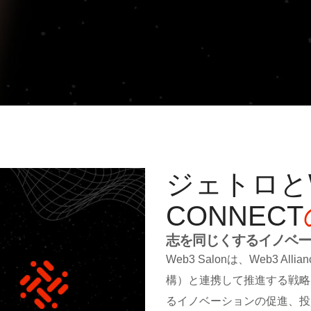
ジェトロとWE
CONNECT
志を同じくするイノベー
Web3 Salonは、Web3 Alli
構）
と連携して推進する戦略
るイノベーションの促進、投