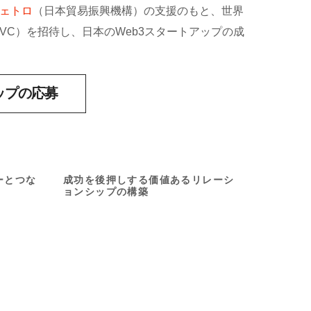
ェトロ
（日本貿易振興機構）
の支援のもと、世界
VC）を招待し、日本のWeb3スタートアップの成
ップの応募
02
tions
Career
ーとつな
成功を後押しする価値あるリレーシ
ョンシップの構築
クトを国際
トップWeb3スタートアップ、
ローバル
VC、ステークホルダーとネットワ
を加速。
ークを築き、コラボレーションと
パートナーシップを形成
oin Us
Join Us