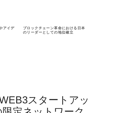
04
port
Community
やアイデ
ブロックチェーン革命における日本
のリーダーとしての地位確立
DeFi、
国際的な注目を集め、グローバル
ンを加速さ
なパートナーシップを促進し、日
と新たな発
本をWeb3イノベーションのリーダ
生み出す
ーとして位置付ける
oin Us
Join Us
WEB3スタートアッ
の限定ネットワーク