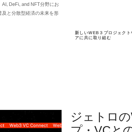
eFi, and NFT分野にお
普及と分散型経済の未来を形
03
Sup
新しいWEB３プロジェクト
アに共に取り組む
ブロックチェーン、AI、
NFTのイノベーショ
せ、 Web3経済圏の強化
展を
J
ジェトロの
プ・VCと