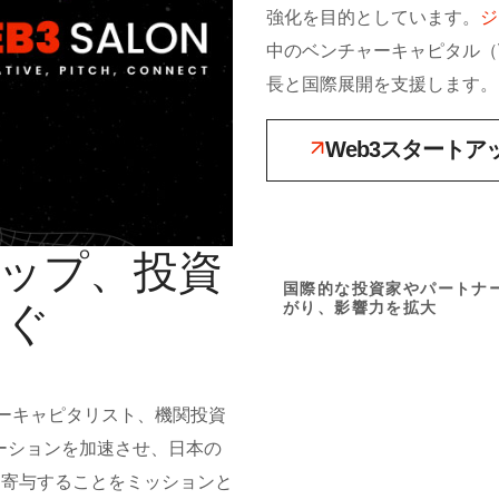
強化を目的としています。
ジ
中のベンチャーキャピタル（
長と国際展開を支援します。
Web3スタートア
アップ、投資
01
Innova
国際的な投資家やパートナ
なぐ
がり、影響力を拡大
最先端のWeb3プロジェ
的な投資家に発表し、グ
な認知を得て成長
ャーキャピタリスト、機関投資
J
ーションを加速させ、日本の
に寄与することをミッションと