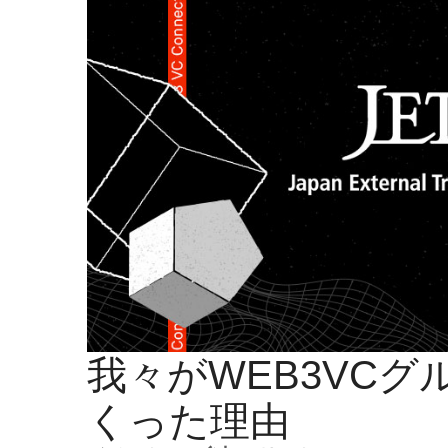
我々がWEB3VCグ
くった理由