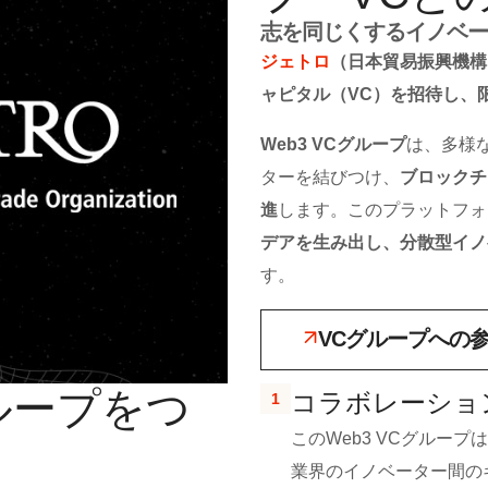
志を同じくするイノベー
ジェトロ
（日本貿易振興機構
ャピタル（VC）を招待し、
Web3 VCグループ
は、多様
ターを結びつけ、
ブロックチ
進
します。このプラットフォ
デアを生み出し、分散型イノ
す。
VCグループへの
ループをつ
コラボレーショ
1
このWeb3 VCグルー
業界のイノベーター間の